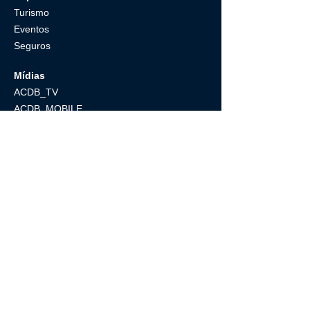
Turismo
Eventos
Seguros
Mí
d
ias
ACDB_
T
V
ACDB_
MOBILE
ACDB
_NET
Membros
Fórum
Atendi
mento
WhatsApp
E-m
ail
Comunicado ACDB
Portaria SENATRAN N°487