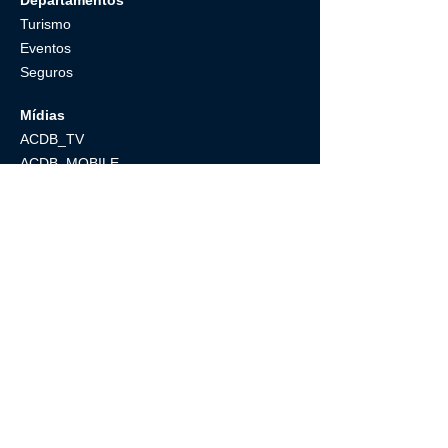
Turismo
Eventos
Seguros
Mí
d
ias
ACDB_
T
V
ACDB_
MOBILE
ACDB
_NET
Membros
Fórum
Atendi
mento
WhatsApp
E-m
ail
Comunicado ACDB
Portaria SENATRAN N°487