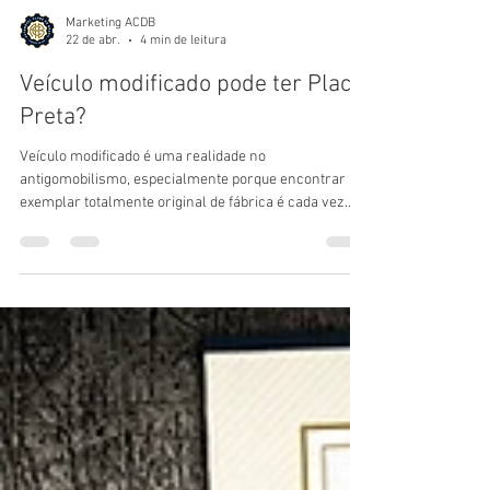
Marketing ACDB
22 de abr.
4 min de leitura
Veículo modificado pode ter Placa
Preta?
Veículo modificado é uma realidade no
antigomobilismo, especialmente porque encontrar um
exemplar totalmente original de fábrica é cada vez
mais raro. Grande parte da frota de veículos de
coleção carrega intervenções que refletem estilos,
soluções tecnológicas, estéticas e movimentos
culturais, o que, do ponto de vista técnico, caracteriza
um veículo modificado. De acordo com a legislação
brasileira, essas modificações não impedem o
reconhecimento oficial do veículo como item